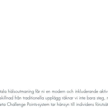
ala hälsoutmaning får ni en modern och inkluderande aktivit
l skillnad från traditionella upplägg räknar vi inte bara steg, 
ta Challenge Points-system tar hänsyn till individens förutsät