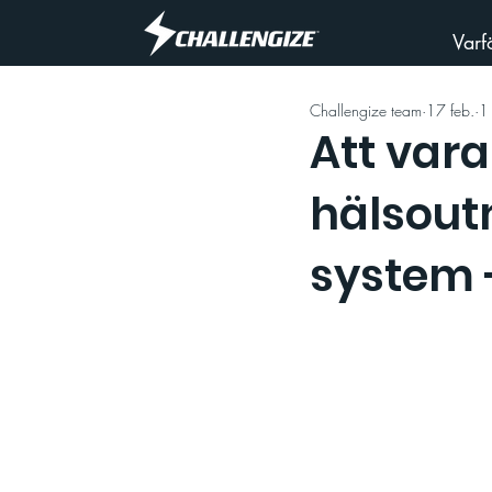
Varf
Challengize team
17 feb.
1 
Att vara
hälsou
system 