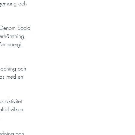
gagemang och 
. Genom Social 
erhämtning, 
Mer energi, 
coaching och 
utas med en 
 aktivitet 
ltid vilken 
.
ledning och 