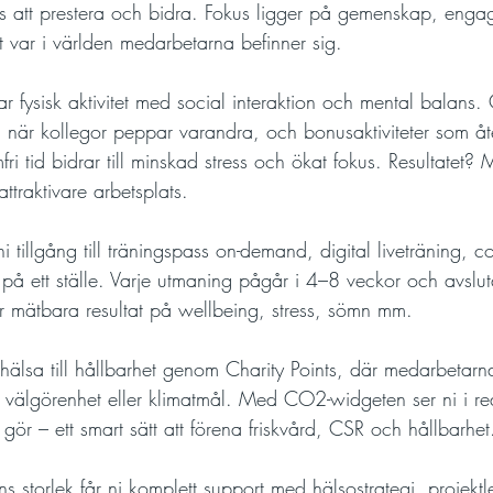
ans att prestera och bidra. Fokus ligger på gemenskap, en
t var i världen medarbetarna befinner sig.
 fysisk aktivitet med social interaktion och mental balans
n när kollegor peppar varandra, och bonusaktiviteter som åt
ri tid bidrar till minskad stress och ökat fokus. Resultatet? 
traktivare arbetsplats.
ni tillgång till träningspass on-demand, digital liveträning, 
t på ett ställe. Varje utmaning pågår i 4–8 veckor och avsl
r mätbara resultat på wellbeing, stress, sömn mm.
lsa till hållbarhet genom Charity Points, där medarbetarnas
r välgörenhet eller klimatmål. Med CO2-widgeten ser ni i rea
r gör – ett smart sätt att förena friskvård, CSR och hållbarhet
s storlek får ni komplett support med hälsostrategi, projekt