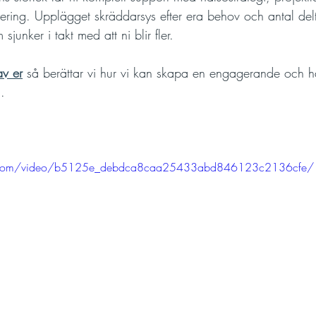
ansering. Upplägget skräddarsys efter era behov och antal de
sjunker i takt med att ni blir fler.
v er
 så berättar vi hur vi kan skapa en engagerande och h
n.
tic.com/video/b5125e_debdca8caa25433abd846123c2136cfe/