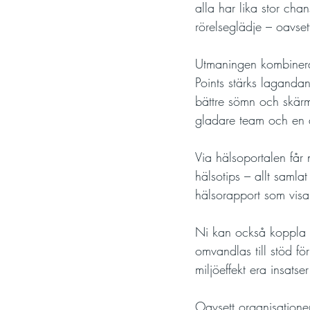
alla har lika stor ch
rörelseglädje – oavset
Utmaningen kombinerar
Points stärks laganda
bättre sömn och skärmf
gladare team och en at
Via hälsoportalen får 
hälsotips – allt samla
hälsorapport som visa
Ni kan också koppla hä
omvandlas till stöd fö
miljöeffekt era insatse
Oavsett organisationen