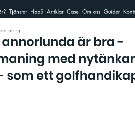
ör?
Tjänster
HaaS
Artiklar
Case
Om oss
Guider
Kont
min läsning
 annorlunda är bra -
tmaning med nytänka
- som ett golfhandika