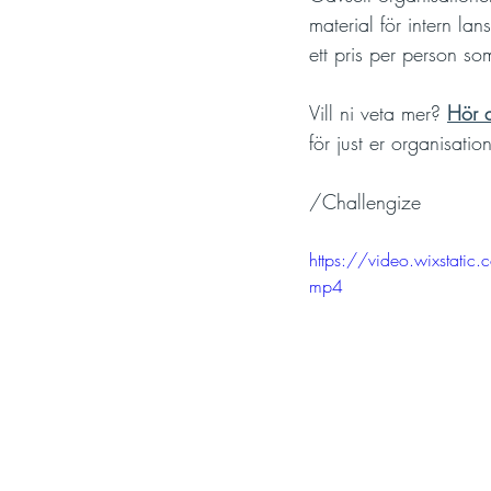
material för intern l
ett pris per person som 
Vill ni veta mer? 
Hör a
för just er organisatio
/Challengize
https://video.wixsta
mp4