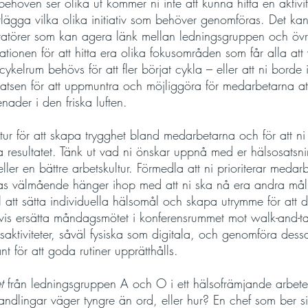
behoven ser olika ut kommer ni inte att kunna hitta en aktivi
rtlägga vilka olika initiativ som behöver genomföras. Det ka
piratörer som kan agera länk mellan ledningsgruppen och övr
tionen för att hitta era olika fokusområden som får alla att v
 cykelrum behövs för att fler börjat cykla – eller att ni borde 
tsen för att uppmuntra och möjliggöra för medarbetarna att
ader i den friska luften.
 tur för att skapa trygghet bland medarbetarna och för att ni
resultatet. Tänk ut vad ni önskar uppnå med er hälsosatsni
ller en bättre arbetskultur. Förmedla att ni prioriterar medar
eras välmående hänger ihop med att ni ska nå era andra må
l att sätta individuella hälsomål och skapa utrymme för att
s ersätta måndagsmötet i konferensrummet mot walk-and-talk
ktiviteter, såväl fysiska som digitala, och genomföra dess
 för att goda rutiner upprätthålls.
t
 från ledningsgruppen A och O i ett hälsofrämjande arbete.
 handlingar väger tyngre än ord, eller hur? En chef som ber 