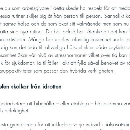
te du som arbetsgivare i detta skede ha respekt för att meda
essa rutiner skiljer sig åt från person till person. Sannolikt 
t sämre hälsa och de som ökat sitt välmående men som nu o
ätta sina nya rutiner. Du bör också ha i åtanke att det kan fi
aktiviteter. Många har upplevt ofrivillig ensamhet under 
rig kan det leda till allvarliga hälsoeffekter både psykiskt o
ensamhet ökar vår nivå av stresshormoner vilket över tid kan l
 för sjukdomar. Ta tillfället i akt att fylla såväl behovet av 
ruppaktiviteter som passar den hybrida verkligheten.
fen skolkar från idrotten
 medarbetare att bibehålla – eller etablera – hälsosamma va
ch delaktighet.
rsta grundstenen för att inkludera varje individ i hälsosatsni