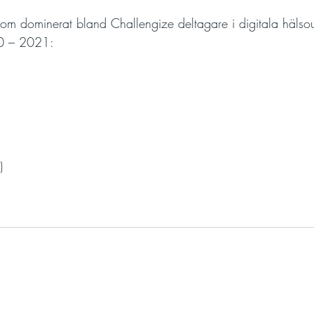
 som dominerat bland Challengize deltagare i digitala hälso
0 – 2021:
)