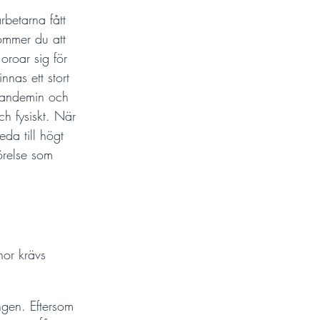
rbetarna fått 
kommer du att 
roar sig för 
nnas ett stort 
pandemin och 
ch fysiskt. När 
eda till högt 
rörelse som 
nor krävs 
ngen. Eftersom 