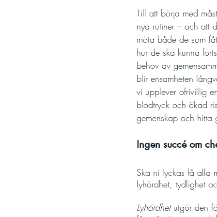
Till att börja med mås
nya rutiner – och att d
möta både de som fåt
hur de ska kunna forts
behov av gemensamma 
blir ensamheten långva
vi upplever ofrivillig 
blodtryck och ökad risk
gemenskap och hitta g
Ingen succé om che
Ska ni lyckas få alla
lyhördhet, tydlighet o
Lyhördhet
utgör den fö