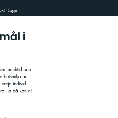
akt
Login
mål i
der lunchtid och 
arbetsmiljö är 
 varje individ 
ra, ja då kan ni 