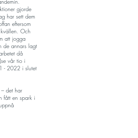
pandemin. 
ktioner gjorde 
ag har sett dem 
offan eftersom 
å kvällen. Och 
om att jogga 
n de annars lagt 
arbetet då 
e vår tio i 
 - 2022 i slutet 
 – det har 
fått en spark i 
 uppnå 