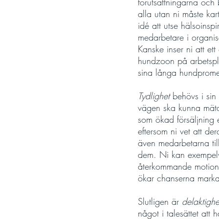
förutsättningarna och 
alla utan ni måste ka
idé att utse hälsoins
medarbetare i organisa
Kanske inser ni att ett
hundzoon på arbetspla
sina långa hundpromen
Tydlighet
 behövs i sin
vägen ska kunna mäta 
som ökad försäljning e
eftersom ni vet att d
även medarbetarna til
dem. Ni kan exempelvi
återkommande motionsa
ökar chanserna markant
Slutligen är 
delaktighe
något i talesättet att