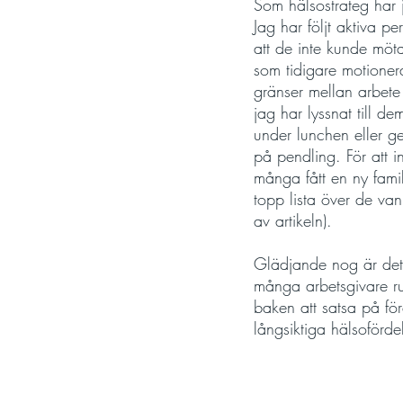
Som hälsostrateg har 
Jag har följt aktiva p
att de inte kunde möt
som tidigare motionera
gränser mellan arbete 
jag har lyssnat till de
under lunchen eller g
på pendling. För att 
många fått en ny fami
topp lista över de van
av artikeln). 
Glädjande nog är det 
många arbetsgivare ru
baken att satsa på fö
långsiktiga hälsoförde