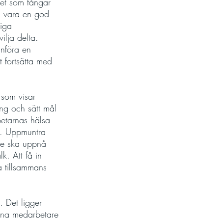
tet som fångar 
n vara en god 
iga 
ilja delta. 
införa en 
 fortsätta med 
 som visar 
ng och sätt mål 
betarnas hälsa 
l. Uppmuntra 
 de ska uppnå 
. Att få in 
a tillsammans 
 Det ligger 
sina medarbetare 