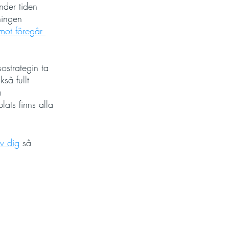
nder tiden 
ningen 
mot föregår 
ostrategin ta 
så fullt 
a 
lats finns alla 
v dig
 så 