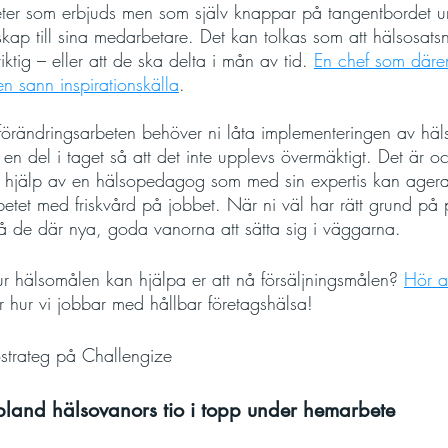
iteter som erbjuds men som själv knappar på tangentbordet u
kap till sina medarbetare. Det kan tolkas som att hälsosats
iktig – eller att de ska delta i mån av tid. 
En chef som däre
n sann inspirationskälla
. 
förändringsarbeten behöver ni låta implementeringen av häls
en del i taget så att det inte upplevs övermäktigt. Det är ock
ta hjälp av en hälsopedagog som med sin expertis kan ager
betet med friskvård på jobbet. När ni väl har rätt grund på p
t få de där nya, goda vanorna att sätta sig i väggarna. 
ur hälsomålen kan hjälpa er att nå försäljningsmålen? 
Hör a
r hur vi jobbar med hållbar företagshälsa!
ostrateg på Challengize
and hälsovanors tio i topp under hemarbete