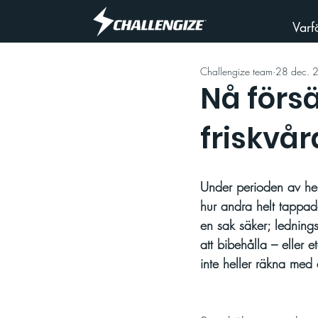
Varf
Challengize team
28 dec. 
Nå förs
friskvå
Under perioden av hem
hur andra helt tappade
en sak säker; lednings
att bibehålla – eller
inte heller räkna med 