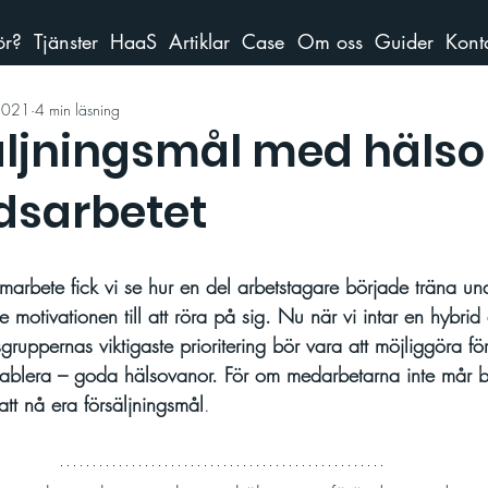
ör?
Tjänster
HaaS
Artiklar
Case
Om oss
Guider
Kont
2021
4 min läsning
äljningsmål med hälso
rdsarbetet
arbete fick vi se hur en del arbetstagare började träna un
 motivationen till att röra på sig. Nu när vi intar en hybrid 
gruppernas viktigaste prioritering bör vara att möjliggöra för
 etablera – goda hälsovanor. För om medarbetarna inte mår b
att nå era försäljningsmål
. 