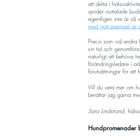
att delta i hälsoaktiv
sprider outtalade buds
egentligen inte är så v
med gott exempel är e
Precis som vid andra 
sin tid och genomföra 
naturligt att behöva 
förändringsledare i ar
förutsättningar för at
Vill du veta mer om h
berättar jag gärna me
Sara Lindstrand
, häls
Hundpromenader bl