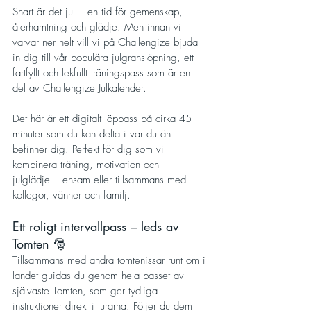
Snart är det jul – en tid för gemenskap, 
återhämtning och glädje. Men innan vi 
varvar ner helt vill vi på Challengize bjuda 
in dig till vår populära julgranslöpning, ett 
fartfyllt och lekfullt träningspass som är en 
del av Challengize Julkalender.
Det här är ett digitalt löppass på cirka 45 
minuter som du kan delta i var du än 
befinner dig. Perfekt för dig som vill 
kombinera träning, motivation och 
julglädje – ensam eller tillsammans med 
kollegor, vänner och familj.
Ett roligt intervallpass – leds av 
Tomten 🎅
Tillsammans med andra tomtenissar runt om i 
landet guidas du genom hela passet av 
självaste Tomten, som ger tydliga 
instruktioner direkt i lurarna. Följer du dem 