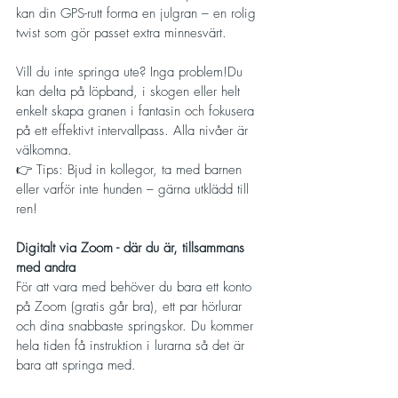
kan din GPS-rutt forma en julgran – en rolig 
twist som gör passet extra minnesvärt.
Vill du inte springa ute? Inga problem!Du 
kan delta på löpband, i skogen eller helt 
enkelt skapa granen i fantasin och fokusera 
på ett effektivt intervallpass. Alla nivåer är 
välkomna.
👉 Tips: Bjud in kollegor, ta med barnen 
eller varför inte hunden – gärna utklädd till 
ren!
Digitalt via Zoom - där du är, tillsammans 
med andra
För att vara med behöver du bara ett konto 
på Zoom (gratis går bra), ett par hörlurar 
och dina snabbaste springskor. Du kommer 
hela tiden få instruktion i lurarna så det är 
bara att springa med.