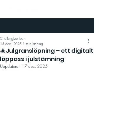
Challengize team
15 dec. 2025
1 min läsning
🎄Julgranslöpning – ett digitalt
löppass i julstämning
Uppdaterat:
17 dec. 2025