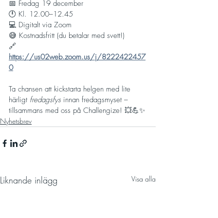
📅 Fredag 19 december
🕛 Kl. 12.00–12.45
💻 Digitalt via Zoom
😅 Kostnadsfritt (du betalar med svett!)
🔗 
https://us02web.zoom.us/j/8222422457
0
Ta chansen att kickstarta helgen med lite 
härligt 
fredagsfys
 innan fredagsmyset – 
tillsammans med oss på Challengize! 💥💪✨
Nyhetsbrev
Liknande inlägg
Visa alla