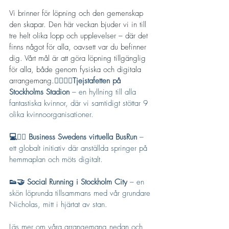
Vi brinner för löpning och den gemenskap 
den skapar. Den här veckan bjuder vi in till 
tre helt olika lopp och upplevelser – där det 
finns något för alla, oavsett var du befinner 
dig. Vårt mål är att göra löpning tillgänglig 
för alla, både genom fysiska och digitala 
arrangemang.
🏃‍♀️🏃‍♀️Tjejstafetten på 
Stockholms Stadion
 – en hyllning till alla 
fantastiska kvinnor, där vi samtidigt stöttar 9 
olika kvinnoorganisationer.
💻🏃‍♀️ Business Swedens virtuella BusRun
 – 
ett globalt initiativ där anställda springer på 
hemmaplan och möts digitalt.
👟🤝 Social Running i Stockholm City
 – en 
skön löprunda tillsammans med vår grundare 
Nicholas, mitt i hjärtat av stan.
Läs mer om våra arrangemang nedan och 