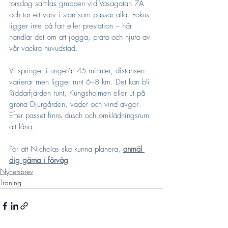
torsdag samlas gruppen vid Vasagatan 7A 
och tar ett varv i stan som passar alla. Fokus 
ligger inte på fart eller prestation – här 
handlar det om att jogga, prata och njuta av 
vår vackra huvudstad.
Vi springer i ungefär 45 minuter, distansen 
varierar men ligger runt 6–8 km. Det kan bli 
Riddarfjärden runt, Kungsholmen eller ut på 
gröna Djurgården, väder och vind avgör. 
Efter passet finns dusch och omklädningsrum 
att låna.
För att Nicholas ska kunna planera, 
anmäl 
dig gärna i förväg
Nyhetsbrev
Träning