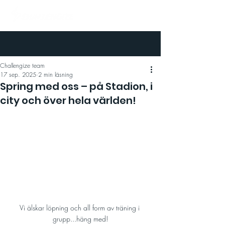
Challengize team
17 sep. 2025
2 min läsning
Spring med oss – på Stadion, i
city och över hela världen!
Vi älskar löpning och all form av träning i 
grupp...häng med!