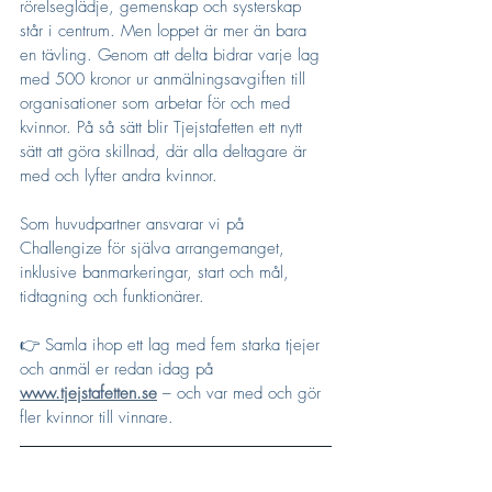
rörelseglädje, gemenskap och systerskap 
står i centrum. Men loppet är mer än bara 
en tävling. Genom att delta bidrar varje lag 
med 500 kronor ur anmälningsavgiften till 
organisationer som arbetar för och med 
kvinnor. På så sätt blir Tjejstafetten ett nytt 
sätt att göra skillnad, där alla deltagare är 
med och lyfter andra kvinnor.
Som huvudpartner ansvarar vi på 
Challengize för själva arrangemanget, 
inklusive banmarkeringar, start och mål, 
tidtagning och funktionärer.
👉 Samla ihop ett lag med fem starka tjejer 
och anmäl er redan idag på 
www.tjejstafetten.se
 – och var med och gör 
fler kvinnor till vinnare.