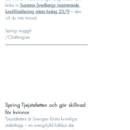
boka in 
Susanna Svedbergs inspirerande 
lunchföreläsning nästa tisdag 23/9
 – den 
vill du inte missa!
Spring snyggt!
/Challengize
Spring Tjejstafetten och gör skillnad 
för kvinnor
Tjejstafetten är Sveriges första kvinnliga 
stafettlopp – en energifylld folkfest där 