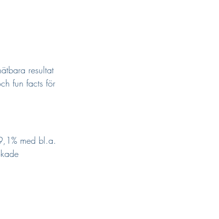
ätbara resultat 
ch fun facts för 
t 9,1% med bl.a. 
ökade 