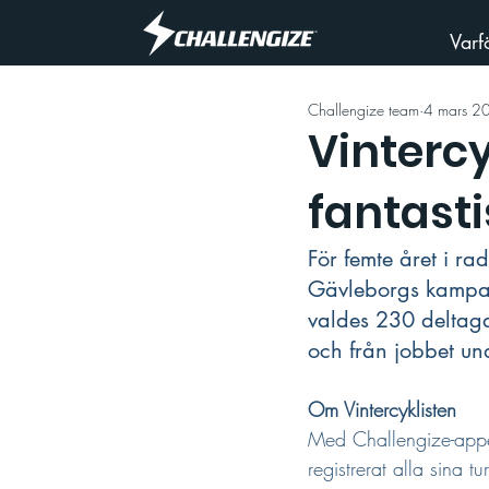
Varf
Challengize team
4 mars 2
Vintercy
fantasti
För femte året i rad
Gävleborgs kampanj
valdes 230 deltagar
och från jobbet un
Om Vintercyklisten
Med Challengize-appen 
registrerat alla sina