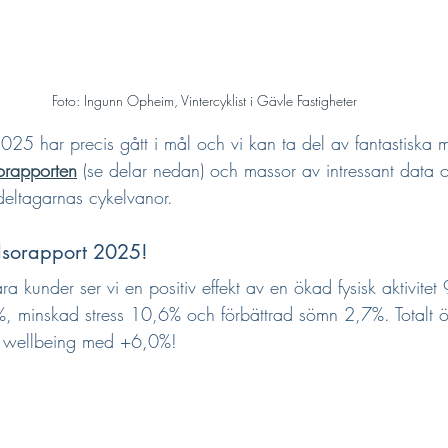
Foto: Ingunn Opheim, Vintercyklist i Gävle Fastigheter
025 har precis gått i mål och vi kan ta del av fantastiska m
orapporten
 (se delar nedan) och massor av intressant data o
eltagarnas cykelvanor.
älsorapport 2025!
ra kunder ser vi en positiv effekt av en ökad fysisk aktivite
 minskad stress 10,6% och förbättrad sömn 2,7%. Totalt 
a wellbeing med +6,0%!