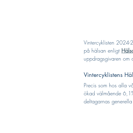
Vintercyklisten 2024-2
på hälsan enligt 
Häls
uppdragsgivaren om d
Vintercyklistens H
Precis som hos alla vå
ökad välmående 6,1%,
deltagarnas generell