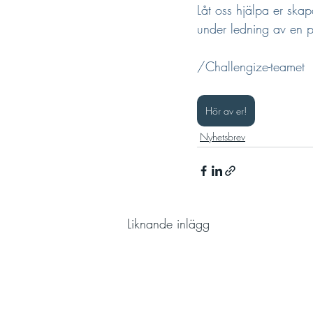
Låt oss hjälpa er ska
under ledning av en p
/Challengize-teamet
Hör av er!
Nyhetsbrev
Liknande inlägg