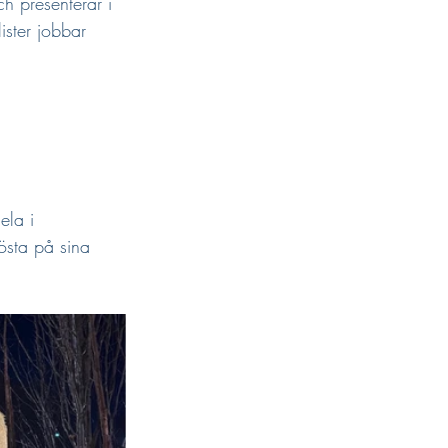
h presenterar i 
ister jobbar 
ela i 
östa på sina 