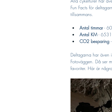
Alla cykelturer har ä
Fun Facts för deltagar
tillsammans.
Antal timmar
 - 6
Antal KM
 - 6531
CO2 besparing 
Deltagarna har även in
Fotoväggen. Då ser ma
favoriter. Här är några