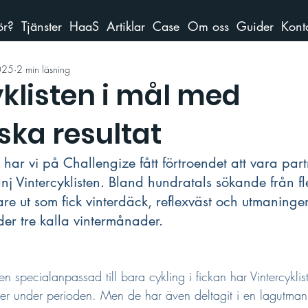
ör?
Tjänster
HaaS
Artiklar
Case
Om oss
Guider
Kont
025
2 min läsning
klisten i mål med
ska resultat
 har vi på Challengize fått förtroendet att vara partn
 Vintercyklisten. Bland hundratals sökande från f
e ut som fick vinterdäck, reflexväst och utmaningen a
der tre kalla vintermånader.
specialanpassad till bara cykling i fickan har Vintercyklist
 turer under perioden. Men de har även deltagit i en lagutm