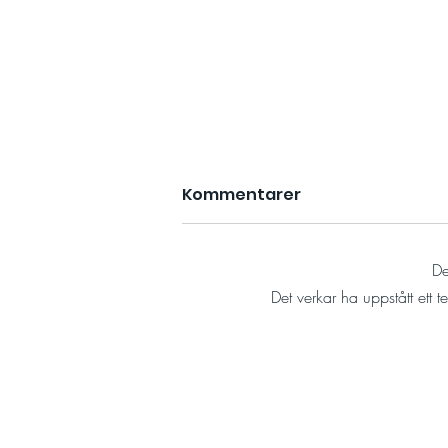
Kommentarer
De
Det verkar ha uppstått ett t
Aron Andersson lanserar
sveriges första Para
Swimrun - och
Challengize är med!