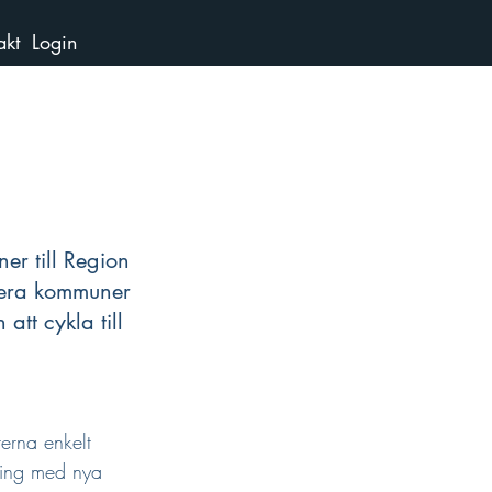
akt
Login
er till Region 
lera kommuner 
tt cykla till 
erna enkelt 
aning med nya 