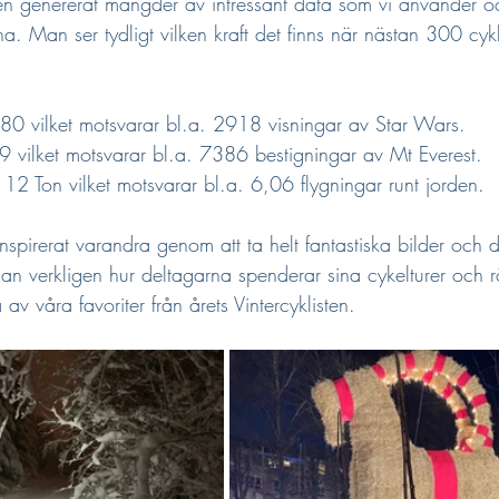
ven genererat mängder av intressant data som vi använder oc
na. Man ser tydligt vilken kraft det finns när nästan 300 cykl
080 vilket motsvarar bl.a. 2918 visningar av Star Wars.
9 vilket motsvarar bl.a. 7386 bestigningar av Mt Everest.
- 12 Ton vilket motsvarar bl.a. 6,06 flygningar runt jorden.
spirerat varandra genom att ta helt fantastiska bilder och d
n verkligen hur deltagarna spenderar sina cykelturer och r
 av våra favoriter från årets Vintercyklisten.  