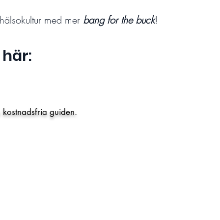
e hälsokultur med mer
bang for the buck
!
 här:
en kostnadsfria guiden.