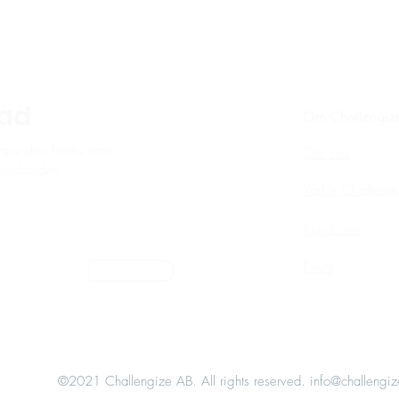
rad
Om Challengiz
vara den första som
Om oss
rbjudanden.
Varför Challeng
Kundcase
Event
Skicka
©2021 Challengize AB. All rights reserved. i
nfo@challengi