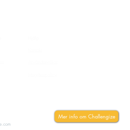
e
Hjälp
Kontakt
ize
Användarvillkor
Integritetspolicy
Mer info om Challengize
ze.com