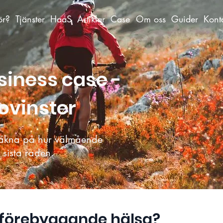
ör?
Tjänster
HaaS
Artiklar
Case
Om oss
Guider
Kont
iness case -
sovinster
 räkna på hur välmående
å sista raden.
 förebyggande hälsa?