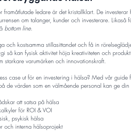
framåtlutade ledare är det kristallklart. De investerar
nkurrensen om talanger, kunder och investerare. Likaså f
på
bottom line
.
ga och kostsamma stillasittandet och få in rörelsegläd
så kan fysisk aktivitet höja kreativiteten och produk
m starkare varumärken och innovationskraft.
ness case ut för en investering i hälsa? Med vår guide
 på de värden som en välmående personal kan ge din 
ådskar att satsa på hälsa
alkyler för ROI & VOI
isk, psykisk hälsa
r och interna hälsoprojekt