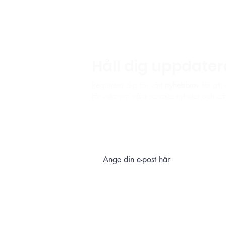
Håll dig uppdate
Registrera dig för vårt
nyhetsbrev
för att 
får veta om våra senaste nyheter och e