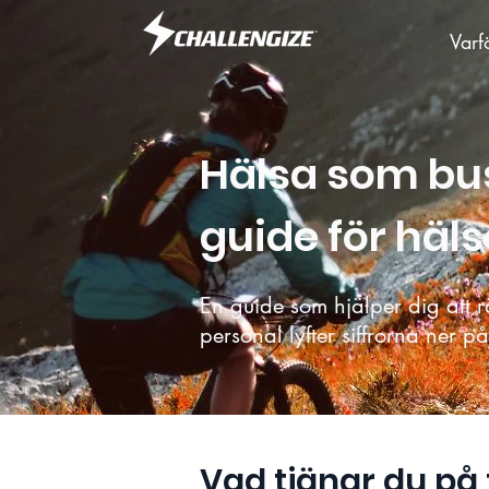
Varf
Hälsa som bus
guide för häl
En guide som hjälper dig att
personal lyfter siffrorna ner p
Vad tjänar du på