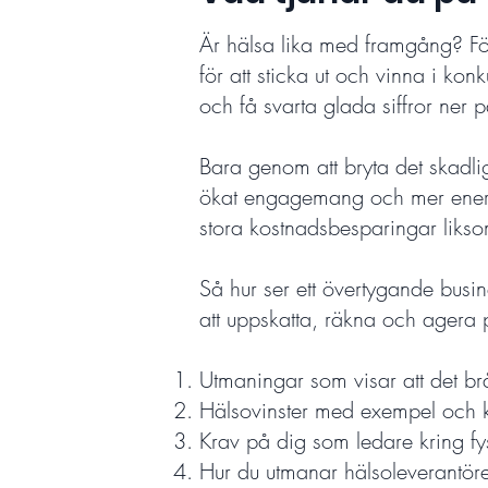
Är hälsa lika med framgång? För 
för att sticka ut och vinna i ko
och få svarta glada siffror ner 
Bara genom att bryta det skadli
ökat engagemang och mer energi 
stora kostnadsbesparingar likso
Så hur ser ett övertygande busi
att uppskatta, räkna och agera
Utmaningar som visar att det br
Hälsovinster med exempel och k
Krav på dig som ledare kring fys
Hur du utmanar hälsoleverantöre