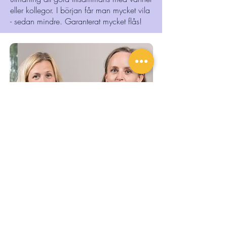
eller kollegor. I början får man mycket vila
- sedan mindre. Garanterat mycket flås!
Om författarna Jessica och
Maria