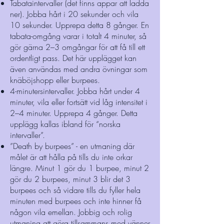
Tabataintervaller (det finns appar att ladda
ner). Jobba hårt i 20 sekunder och vila
10 sekunder. Upprepa detta 8 gånger. En
tabata-omgång varar i totalt 4 minuter, så
gör gärna 2–3 omgångar för att få till ett
ordentligt pass. Det här upplägget kan
även användas med andra övningar som
knäböjshopp eller burpees.
4-minutersintervaller. Jobba hårt under 4
minuter, vila eller fortsätt vid låg intensitet i
2–4 minuter. Upprepa 4 gånger. Detta
upplägg kallas ibland för “norska
intervaller”.
”Death by burpees” - en utmaning där
målet är att hålla på tills du inte orkar
längre. Minut 1 gör du 1 burpee, minut 2
gör du 2 burpees, minut 3 blir det 3
burpees och så vidare tills du fyller hela
minuten med burpees och inte hinner få
någon vila emellan. Jobbig och rolig
utmaning att göra tillsammans med vänner