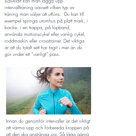
självklart kan man lägga upp
intervallträning oavsett vilken typ av
träning man väljer att utföra. Du kan till
exempel springa utomhus på platt mark, i
backe, i en trappa, på löpband,
använda motionscykel eller vanlig cykel,
roddmaskin eller crosstrainer. Det viktiga
är att du totalt sett har tagit i mer än du
gör under ett ”vanligt” pass.
Innan du genomför intervaller är det viktigt
att värma upp och förbereda kroppen på
att den ska anstränga sig. Så lägg gärna