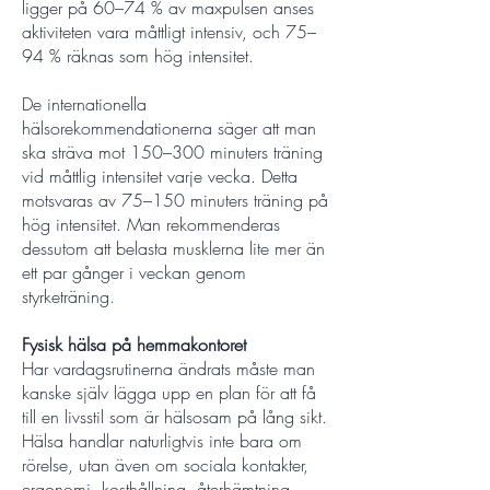
ligger på 60–74 % av maxpulsen anses
aktiviteten vara måttligt intensiv, och 75–
94 % räknas som hög intensitet.
De internationella
hälsorekommendationerna säger att man
ska sträva mot 150–300 minuters träning
vid måttlig intensitet varje vecka. Detta
motsvaras av 75–150 minuters träning på
hög intensitet. Man rekommenderas
dessutom att belasta musklerna lite mer än
ett par gånger i veckan genom
styrketräning.
Fysisk hälsa på hemmakontoret
Har vardagsrutinerna ändrats måste man
kanske själv lägga upp en plan för att få
till en livsstil som är hälsosam på lång sikt.
Hälsa handlar naturligtvis inte bara om
rörelse, utan även om sociala kontakter,
ergonomi, kosthållning, återhämtning,