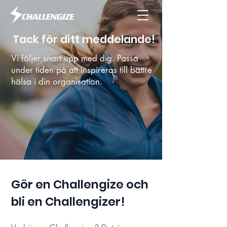
Tack för ditt meddelande!
Vi följer snart upp med dig. Passa
under tiden på att inspireras till bättre
hälsa i din organisation.
Gör en Challengize och
bli en Challengizer!