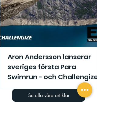
Aron Andersson lanserar
sveriges första Para
Swimrun - och Challengize
är med!
Se alla våra artiklar
Håll dig uppdaterad
Registrera dig för vårt
nyhetsbrev
för att vara den