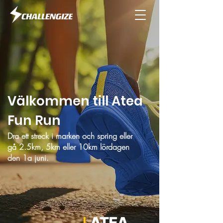
Välkommen till Atea
Fun Run
Dra ett streck i marken och spring eller
gå 2.5km, 5km eller 10km lördagen
den 1a juni.