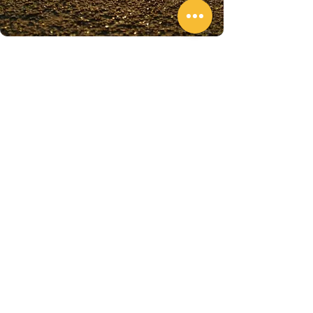
Anmälan
Registrera tid
Resultat
Håll dig uppdaterad
Registrera dig för vårt
nyhetsbrev
för att vara den
första som får veta om våra senaste nyheter och
erbjudanden.
Skicka
Om Challengize
Hjälp
Om oss
Kontakt