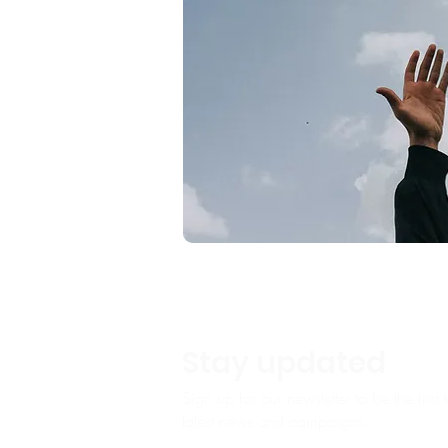
Stay updated
Sign up for our newsletter to be the firs
latest news and campaigns.