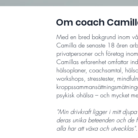
Om coach Camill
Med en bred bakgrund inom vår
Camilla de senaste 18 åren ar
privatpersoner och företag inom
Camillas erfarenhet omfattar ind
hälsoplaner, coachsamtal, häls
workshops, stresstester, mindful
kroppssammansättningsmätninga
psykisk ohälsa – och mycket me
"Min drivkraft ligger i mitt djupa
deras unika beteenden och de fa
alla har att växa och utvecklas".