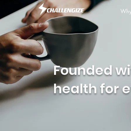
Why
Founded wit
health for 