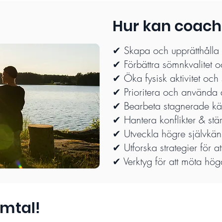
Hur kan coachi
✔ Skapa och upprätthålla 
✔ Förbättra sömnkvalitet o
✔ Öka fysisk aktivitet och 
✔ Prioritera och använda di
✔ Bearbeta stagnerade kä
✔ Hantera konflikter & stär
✔ Utveckla högre självkän
✔ Utforska strategier för at
✔ Verktyg för att möta höga
amtal!