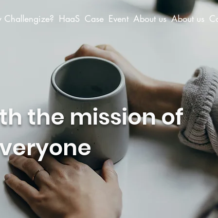
 Challengize?
HaaS
Case
Event
About us
About us
Co
h the mission of
everyone