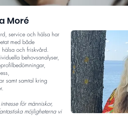
a Moré
d, service och hälsa har
betat med både
 hälsa och friskvård.
ividuella behovsanalyser,
oprofilbedömningar,
ness,
r samt samtal kring
r.
 intresse för människor,
ntastiska möjligheterna vi