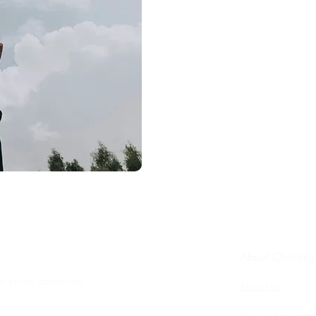
About Challeng
t to know about our
About us
Why Challengi