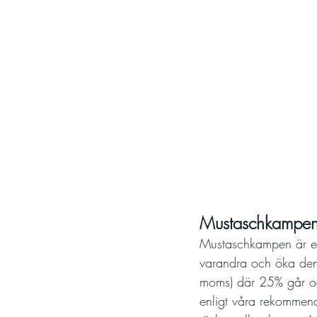
Mustaschkampen 
Mustaschkampen är en 
varandra och öka den
moms) där 25% går oav
enligt våra rekommend