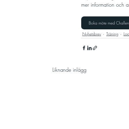
mer information och a
Boka möte med Challengi
Nyhetsbrev
Träning
Lo
Liknande inlägg