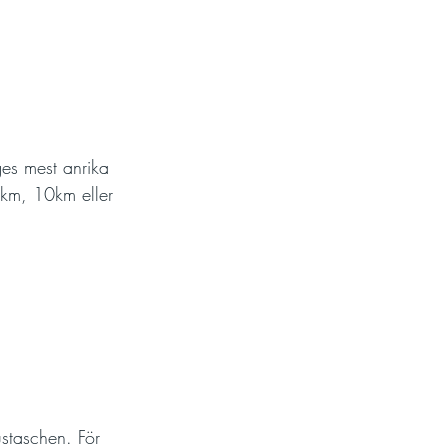
es mest anrika 
5km, 10km eller 
staschen. För 