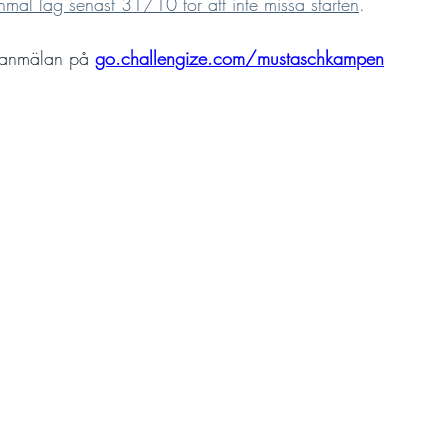
nmäl lag senast 31/10 för att inte missa starten
.  
 anmälan på 
go.challengize.com/mustaschkampen