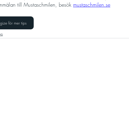
nmälan till Mustaschmilen, besök 
mustaschmilen.se
ze för mer tips
pp