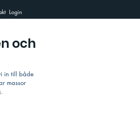
akt
Login
n och
in till både 
var massor 
. 