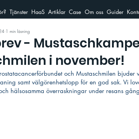
ör?
Tjänster
HaaS
Artiklar
Case
Om oss
Guider
Kont
024
1 min läsning
rev - Mustaschkampe
hmilen i november!
ostatacancerförbundet och Mustaschmilen bjuder vi 
maning samt välgörenhetslopp för en god sak. Vi lo
t och hälsosamma överraskningar under resans gång