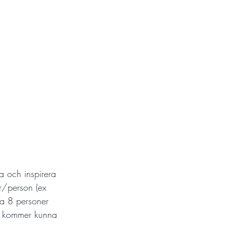
a och inspirera 
r/person (ex 
ca 8 personer 
en kommer kunna 