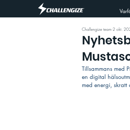
Varf
Challengize team
2 okt. 2
Nyhetsb
Mustasc
Tillsammans med Pr
en digital hälsout
med energi, skrat