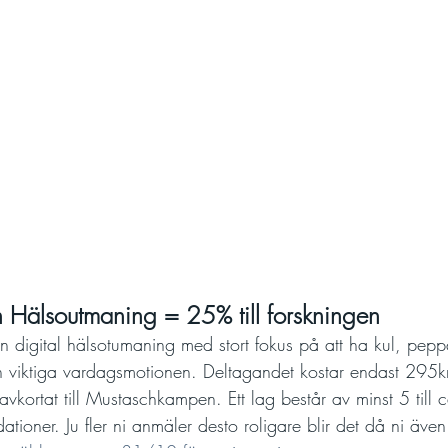
Hälsoutmaning = 25% till forskningen
digital hälsotumaning med stort fokus på att ha kul, pepp
 viktiga vardagsmotionen. Deltagandet kostar endast 295k
kortat till Mustaschkampen. Ett lag består av minst 5 till 
ationer. Ju fler ni anmäler desto roligare blir det då ni äv