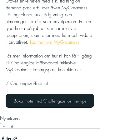
Utöver enkelheten med s.k. training-on-
demand pass erbjuder även MyGreatness 
träningsplaner, kostrådgivning och 
utmaningar för dig som privatperson. För en 
god hälsa på jobbet stannar inte vid 
receptionen, utan följer med hem och vidare 
i privatlivet. 
Läs mer om MyGreatness
.
För mer information om hur ni kan få tillgång 
till Challengize Hälsoportal inklusive 
MyGreatness träningspass kontakta oss.
/ Challengize-Teamet
Boka möte med Challengize för mer tips
Nyhetsbrev
Träning