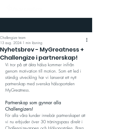
Challengize team
13 aug. 2024
1 min läsning
Nyhetsbrev - MyGreatness +
Challengize i partnerskap!
Vi tror på att äkta hälsa kommer inifrån 
genom motivation till motion. Som ett led i 
ständig utveckling har vi lanserat ett nytt 
partnerskap med svenska hälsoportalen 
MyGreatness.
Partnerskap som gynnar alla 
Challengizers!
För alla våra kunder innebär partnerskapet att 
vi nu erbjuder över 30 träningspass direkt i 
Challengize-appen och Hälsoportalen. Bara 