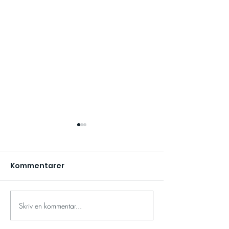
Kommentarer
Skriv en kommentar...
Kommunutmaningen
Rosa Bandet
i mål med fantastiska
Hälsoutmanin