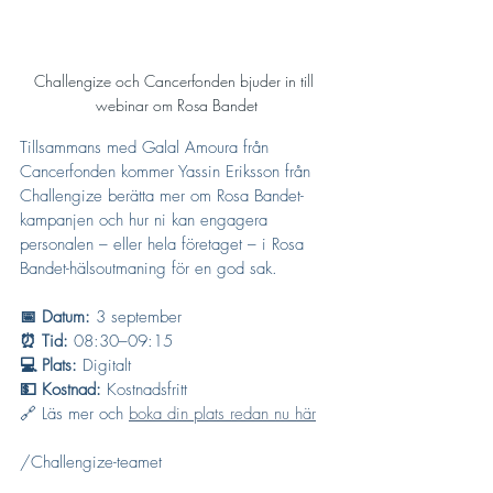
Challengize och Cancerfonden bjuder in till 
webinar om Rosa Bandet
Tillsammans med Galal Amoura från 
Cancerfonden kommer Yassin Eriksson från 
Challengize berätta mer om Rosa Bandet-
kampanjen och hur ni kan engagera 
personalen – eller hela företaget – i Rosa 
Bandet-hälsoutmaning för en god sak.
📅 Datum:
 3 september
⏰ Tid:
 08:30–09:15
💻 Plats:
 Digitalt
💵 Kostnad:
 Kostnadsfritt
🔗 Läs mer och 
boka din plats redan nu här
/Challengize-teamet