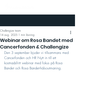
Challengize team
14 aug. 2025
1 min läsning
Webinar om Rosa Bandet med
Cancerfonden & Challengize
Den 3 september bjuder vi tillsammans med 
Cancerfonden och HR Nytt in till ett 
kostnadsfritt webinar med fokus på Rosa 
Bandet och Rosa Bandet-hälsoutmaning.