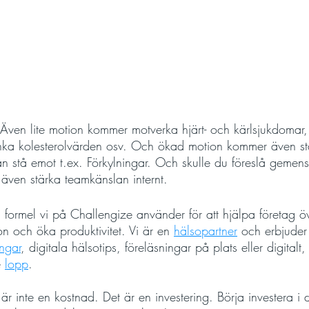
 Även lite motion kommer motverka hjärt- och kärlsjukdomar,
änka kolesterolvärden osv. Och ökad motion kommer även stä
n stå emot t.ex. Förkylningar. Och skulle du föreslå geme
 även stärka teamkänslan internt. 
formel vi på Challengize använder för att hjälpa företag ö
on och öka produktivitet. Vi är en 
hälsopartner
och erbjuder
ngar
, digitala hälsotips, föreläsningar på plats eller digitalt,
 
lopp
.
är inte en kostnad. Det är en investering. Börja investera i 