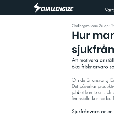
Varf
Challengize team
26 apr. 
Hur man
sjukfrå
Att motivera anställ
öka frisknärvaro so
Om du är ansvarig för
Det påverkar produktiv
jobbet kan t.o.m. bli
finansiella kostnader.
Sjukfrånvaro är en