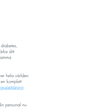
 diabetes, 
rka ditt 
nsamma 
ver hela världen 
 en komplett 
 
gruppträning
din personal nu 