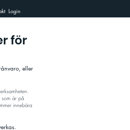
akt
Login
r för
rånvaro, eller 
verksamheten. 
e som är på 
ommer innebära 
erkas. 