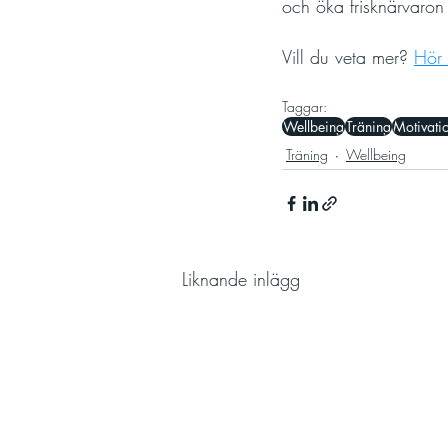
och öka frisknärvaron 
Vill du veta mer? 
Hör 
Taggar:
Wellbeing
Träning
Motivati
Träning
Wellbeing
Liknande inlägg