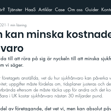
ör?
Tjänster
HaaS
Artiklar
Case
Om oss
Guider
Kont
2021
1 min läsning
 kan minska kostnade
nvaro
da till att röra på sig är nyckeln till att minska sjukf
m vi säger.
 företagets anställda, vet du hur sjukfrånvaro kan påverka 
itet; uppgifter måste fördelas om, tidsplaner justeras och d
 utbrända eftersom de måste täcka upp för andra och det k
 Bara i UK kostar sjukfrånvaro nästan 30 miljarder pund.  
 del av företagande, det vet vi, men kan absolut påv