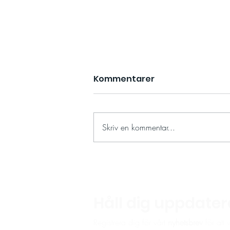
Kommentarer
Skriv en kommentar...
Spring med oss – på
Stadion, i city och över
hela världen!
Håll dig uppdate
Registrera dig för vårt
nyhetsbrev
för att 