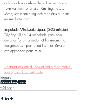
och coachas därifrån de är live via Zoom. 
Tekniker inom bl.a. återhämtning, fokus, 
sömn, stresshantering och medkänsla tränas i 
en meditativ form.
Inspelade Mindworkoutpass (5-25 minuter)
Tillgång till ca 14 inspelade pass som 
används för olika ändamål för insomning, 
morgonboost, promenad i sinnesnärvaro, 
avslappnande paus m.m.
Kontakta oss om du önskar hjälp med mental 
träning på din arbetsplats!
Taggar:
hälsoarbete
Stress
Wellbeing