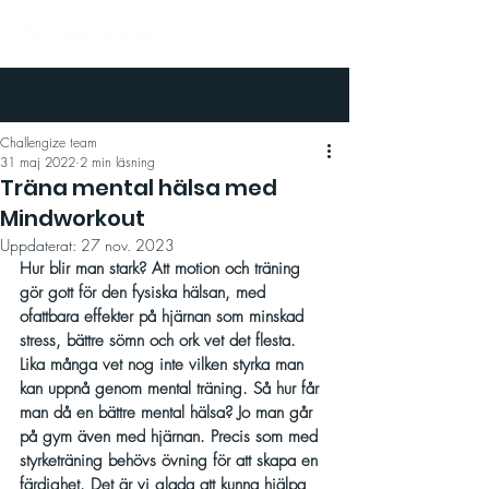
Challengize team
31 maj 2022
2 min läsning
Träna mental hälsa med
Mindworkout
Uppdaterat:
27 nov. 2023
Hur blir man stark? Att motion och träning 
gör gott för den fysiska hälsan, med 
ofattbara effekter på hjärnan som minskad 
stress, bättre sömn och ork vet det flesta. 
Lika många vet nog inte vilken styrka man 
kan uppnå genom mental träning. Så hur får 
man då en bättre mental hälsa? Jo man går 
på gym även med hjärnan. Precis som med 
styrketräning behövs övning för att skapa en 
färdighet. Det är vi glada att kunna hjälpa 