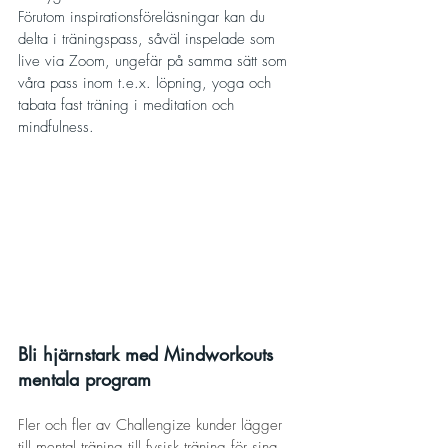
Förutom inspirationsföreläsningar kan du 
delta i träningspass, såväl inspelade som 
live via Zoom, ungefär på samma sätt som 
våra pass inom t.e.x. löpning, yoga och 
tabata fast träning i meditation och 
mindfulness.  
Bli hjärnstark med Mindworkouts 
mentala program
Fler och fler av Challengize kunder lägger 
till mental träning till fysisk träning för sina 