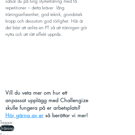
satsar du på tung styrketräning med få 
repetitioner – detta kräver  lång 
träningserfarenhet, god teknik, grundstark 
kropp och dessutom god rörlighet. Här är 
det bäst att anlita en PT så att träningen gör 
nytta och att rätt effekt uppnås.
Vill du veta mer om hur ett 
anpassat upplägg med Challengize 
skulle fungera på er arbetsplats? 
Hör gärna av er
 så berättar vi mer! 
Taggar:
Träning