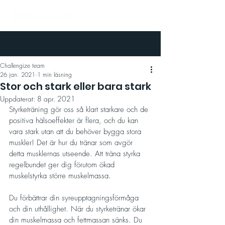
Challengize team
26 jan. 2021
1 min läsning
Stor och stark eller bara stark
Uppdaterat:
8 apr. 2021
Styrketräning gör oss så klart starkare och de 
positiva hälsoeffekter är flera, och du kan 
vara stark utan att du behöver bygga stora 
muskler! Det är hur du tränar som avgör 
detta musklernas utseende. Att träna styrka 
regelbundet ger dig förutom ökad 
muskelstyrka större muskelmassa. 
Du förbättrar din syreupptagningsförmåga 
och din uthållighet. När du styrketränar ökar 
din muskelmassa och fettmassan sänks. Du 