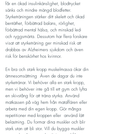
får en ökad insulinkänslighet, blodtrycket 
sänks och mindre mängd blodfetter. 
Styrketräningen stärker ditt skelett och ökad 
bentäthet, förbättrad balans, rörlighet, 
förbättrad mental hälsa, och minskad led- 
och ryggsmärta. Dessutom har flera forskare 
visat att styrketräning ger minskad risk att 
drabbas av Alzheimers sjukdom och även 
risk för benskörhet hos kvinnor. 
En bra och stark kropp muskelmassa ökar din 
ämnesomsättning  Även de dagar du inte 
styrketränar. Vi behöver alla en stark kropp, 
men vi behöver inte gå till ett gym och lyfta 
en skivstång för att träna styrka. Använd 
matkassen på väg hem från mataffären eller 
arbeta med din egen kropp. Gör många 
repetitioner med kroppen eller  använd lätt 
belastning. Du formar dina muskler och blir 
stark utan att bli stor. Vill du bygga muskler 